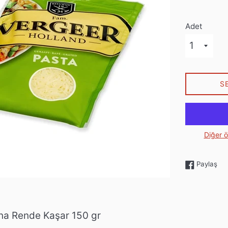
Adet
S
Diğer 
Fac
Paylaş
na Rende Kaşar 150 gr