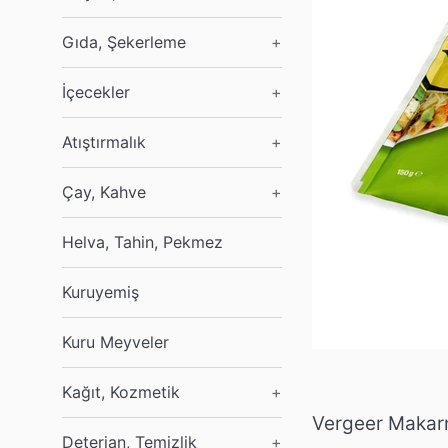
Gıda, Şekerleme
+
İçecekler
+
Atıştırmalık
+
Çay, Kahve
+
Helva, Tahin, Pekmez
Kuruyemiş
Kuru Meyveler
Kağıt, Kozmetik
+
Vergeer Makar
Deterjan, Temizlik
+