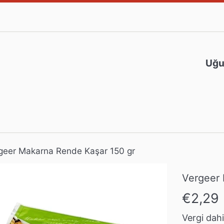
Uğur
geer Makarna Rende Kaşar 150 gr
Vergeer 
Normal
€2,29
fiyat
Vergi dahil