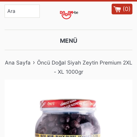
İçeriğe
(
0
)
atla
MENÜ
›
Ana Sayfa
Öncü Doğal Siyah Zeytin Premium 2XL
- XL 1000gr