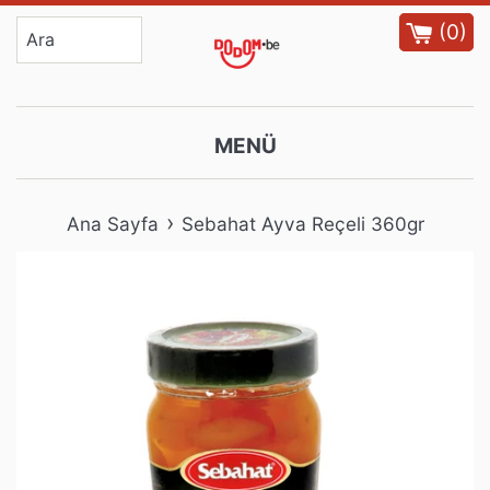
İçeriğe
(
0
)
atla
MENÜ
›
Ana Sayfa
Sebahat Ayva Reçeli 360gr