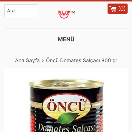
İçeriğe
(
0
)
atla
MENÜ
›
Ana Sayfa
Öncü Domates Salçası 800 gr