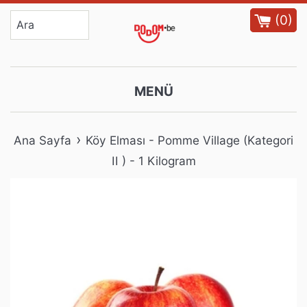
İçeriğe
(
0
)
atla
MENÜ
›
Ana Sayfa
Köy Elması - Pomme Village (Kategori
II ) - 1 Kilogram