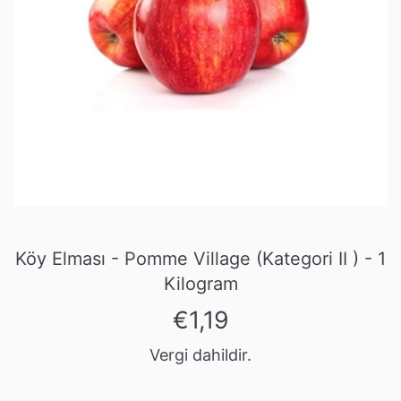
Köy Elması - Pomme Village (Kategori II ) - 1
Kilogram
Normal
€1,19
fiyat
Vergi dahildir.