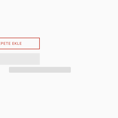
EPETE EKLE
ebook'ta paylaş