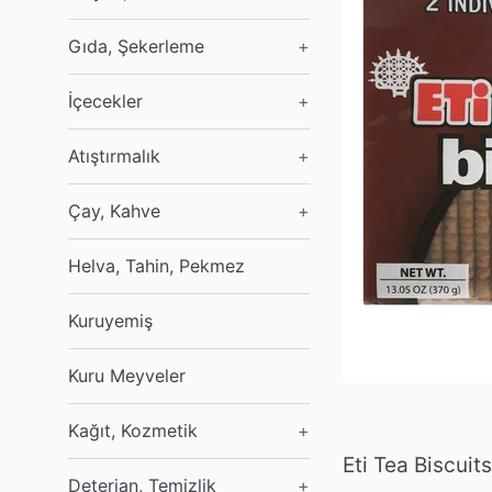
Gıda, Şekerleme
+
İçecekler
+
Atıştırmalık
+
Çay, Kahve
+
Helva, Tahin, Pekmez
Kuruyemiş
Kuru Meyveler
Kağıt, Kozmetik
+
Eti Tea Biscui
Deterjan, Temizlik
+