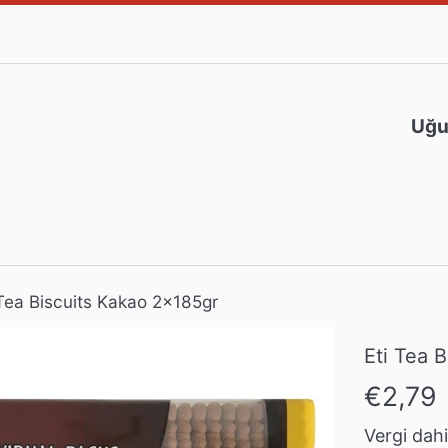
Uğur
 Tea Biscuits Kakao 2x185gr
Eti Tea 
Normal
€2,79
fiyat
Vergi dahil