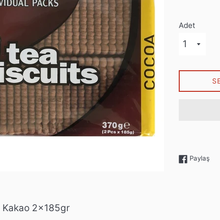
Adet
S
Fac
Paylaş
ts Kakao 2x185gr