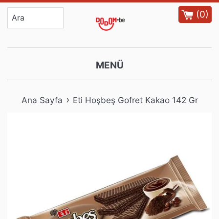
İçeriğe
(
0
)
atla
MENÜ
›
Ana Sayfa
Eti Hoşbeş Gofret Kakao 142 Gr