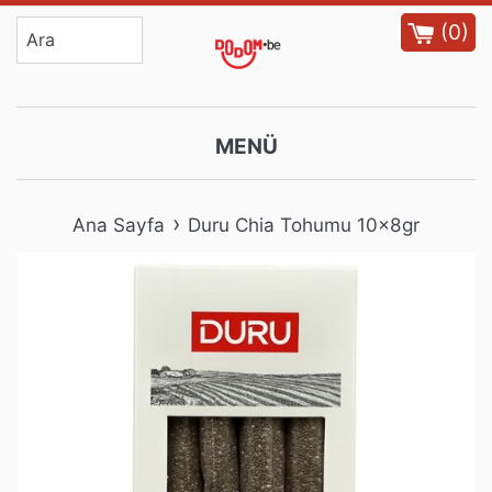
İçeriğe
(
0
)
atla
MENÜ
›
Ana Sayfa
Duru Chia Tohumu 10x8gr