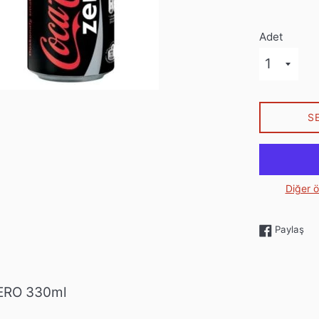
Adet
S
Diğer 
Fac
Paylaş
ERO 330ml