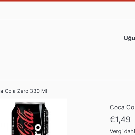
Uğur
a Cola Zero 330 Ml
Coca Col
Normal
€1,49
fiyat
Vergi dahil