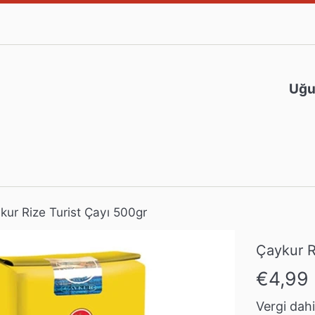
Uğur
kur Rize Turist Çayı 500gr
Çaykur R
Normal
€4,99
fiyat
Vergi dahil