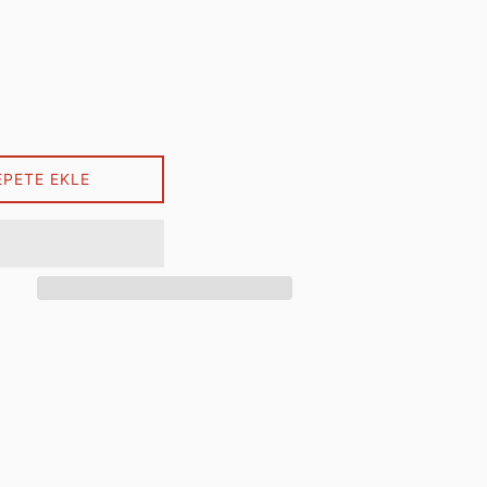
EPETE EKLE
ebook'ta paylaş