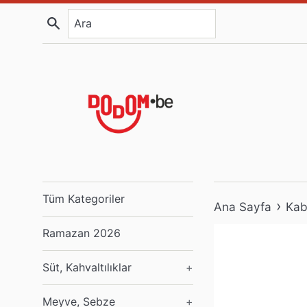
İçeriğe
Ara
atla
Tüm Kategoriler
›
Ana Sayfa
Kab
Ramazan 2026
Süt, Kahvaltılıklar
+
Meyve, Sebze
+