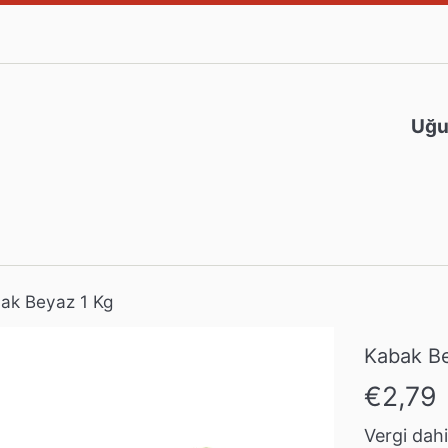
Uğur
ak Beyaz 1 Kg
Kabak Be
Normal
€2,79
fiyat
Vergi dahil