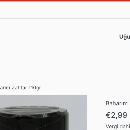
Uğur
arım Zahtar 110gr
Baharım 
Normal
€2,99
fiyat
Vergi dahil