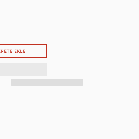
EPETE EKLE
ebook'ta paylaş