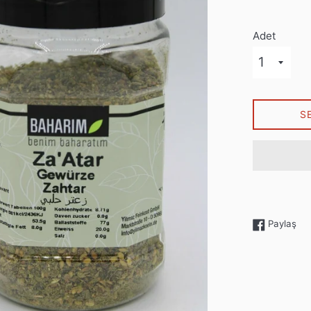
Adet
S
Fac
Paylaş