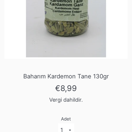
Baharım Kardemon Tane 130gr
Normal
€8,99
fiyat
Vergi dahildir.
Adet