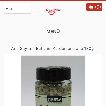
İçeriğe
(
0
)
atla
MENÜ
›
Ana Sayfa
Baharım Kardemon Tane 130gr