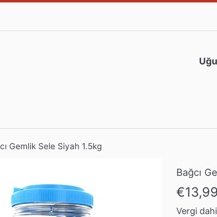
Uğur
cı Gemlik Sele Siyah 1.5kg
Bağcı Ge
Normal
€13,9
fiyat
Vergi dahil