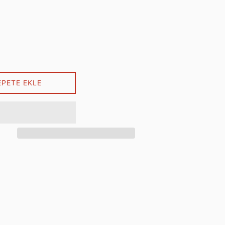
EPETE EKLE
ebook'ta paylaş