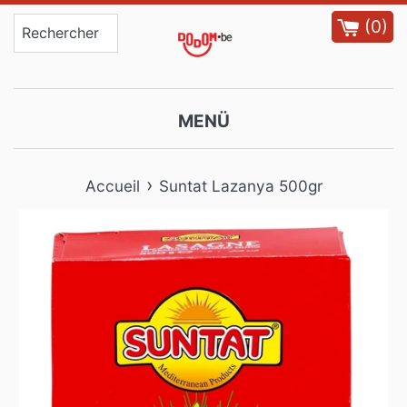
Passer
(
0
)
au
contenu
MENÜ
›
Accueil
Suntat Lazanya 500gr