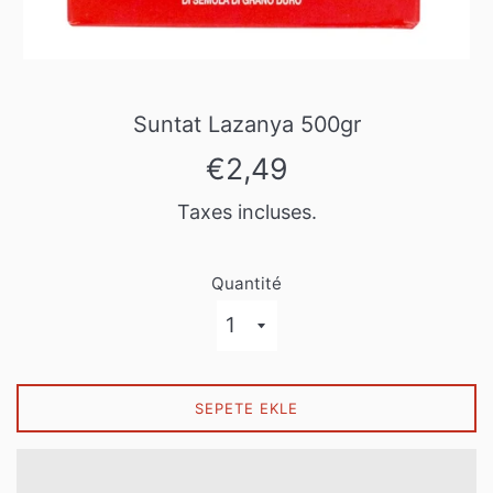
Suntat Lazanya 500gr
Prix
€2,49
régulier
Taxes incluses.
Quantité
SEPETE EKLE