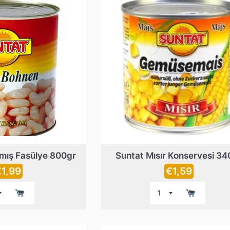
mış Fasülye 800gr
Suntat Mısır Konservesi 34
rix
Prix
€1,99
€1,59
égulier
régulier