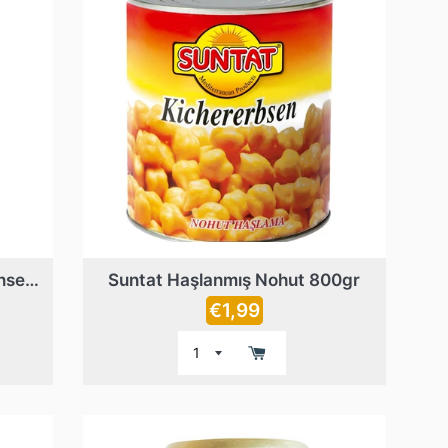
Suntat Közlenmiş Patlıcan Konservesi 590gr
Suntat Haşlanmış Nohut 800gr
Prix
€1,99
régulier