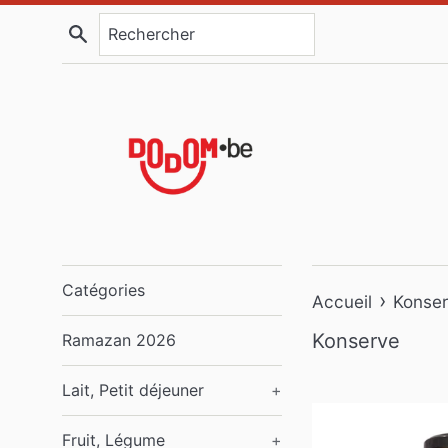
Passer
Recherche
au
contenu
Catégories
›
Accueil
Konse
Konserve
Ramazan 2026
Lait, Petit déjeuner
+
Fruit, Légume
+