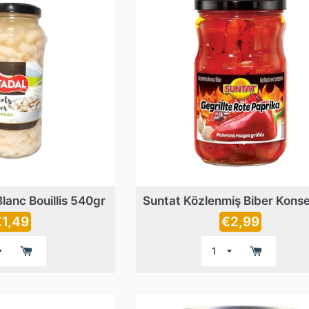
lanc Bouillis 540gr
rix
Prix
€1,49
€2,99
égulier
régulier