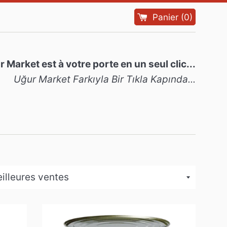
Panier
(
0
)
 Market est à votre porte en un seul clic...
Uğur Market Farkıyla Bir Tıkla Kapında...
er