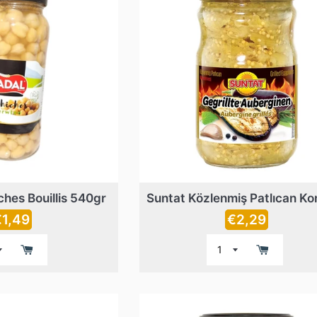
ches Bouillis 540gr
rix
Prix
€1,49
€2,29
égulier
régulier