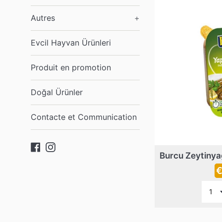
Autres
+
Evcil Hayvan Ürünleri
Produit en promotion
Doğal Ürünler
Contacte et Communication
Facebook
Instagram
P
€
r