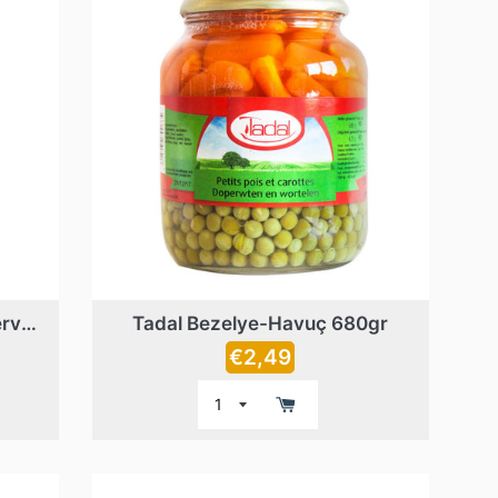
Suntat Közlenmiş Biber Konservesi 650gr
Tadal Bezelye-Havuç 680gr
Prix
€2,49
régulier