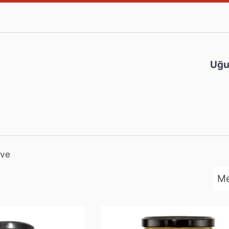
Uğur
rve
Tri
par