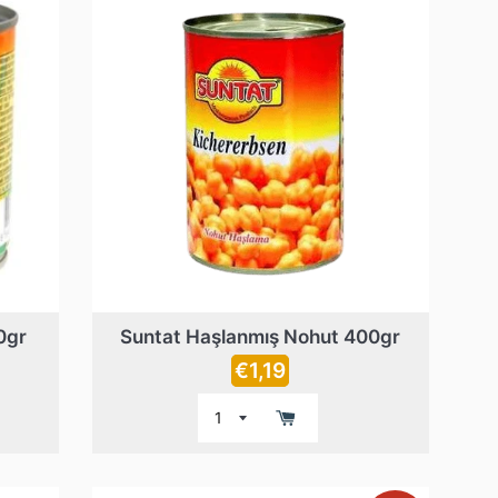
0gr
Suntat Haşlanmış Nohut 400gr
Prix
€1,19
régulier