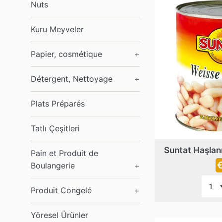
Nuts
Kuru Meyveler
Papier, cosmétique
+
Détergent, Nettoyage
+
Plats Préparés
Tatlı Çeşitleri
Suntat Haşlan
Pain et Produit de
P
Boulangerie
+
r
Produit Congelé
+
Yöresel Ürünler