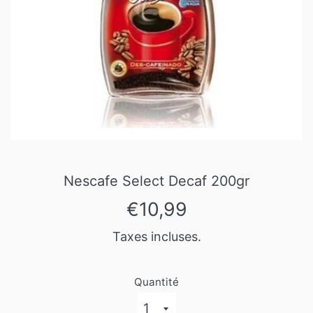
Nescafe Select Decaf 200gr
Prix
€10,99
régulier
Taxes incluses.
Quantité