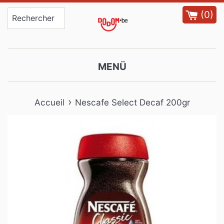
Passer
(
0
)
au
contenu
MENÜ
›
Accueil
Nescafe Select Decaf 200gr