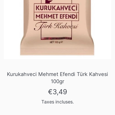
Kurukahveci Mehmet Efendi Türk Kahvesi
100gr
Prix
€3,49
régulier
Taxes incluses.