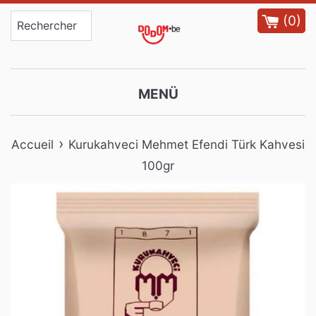
Passer
(
0
)
au
contenu
MENÜ
›
Accueil
Kurukahveci Mehmet Efendi Türk Kahvesi
100gr