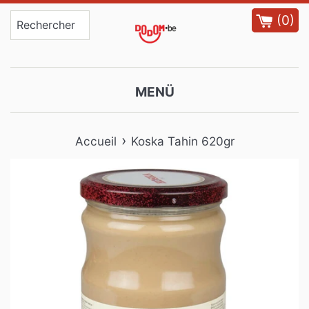
Passer
(
0
)
au
contenu
MENÜ
›
Accueil
Koska Tahin 620gr