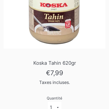
Koska Tahin 620gr
Prix
€7,99
régulier
Taxes incluses.
Quantité