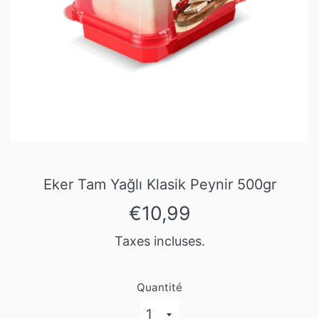
Eker Tam Yağlı Klasik Peynir 500gr
Prix
€10,99
régulier
Taxes incluses.
Quantité