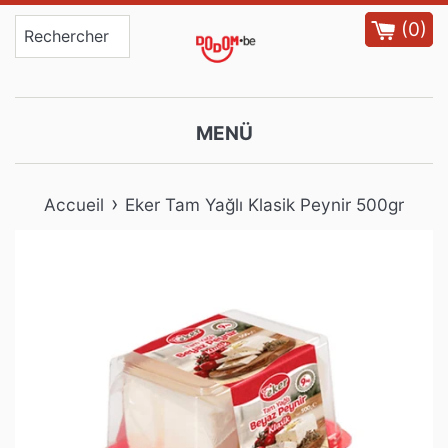
Passer
(
0
)
au
contenu
MENÜ
›
Accueil
Eker Tam Yağlı Klasik Peynir 500gr