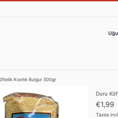
Uğur
ftelik Kısırlık Bulgur 500gr
Duru Köft
Prix
€1,99
régulier
Taxes inc