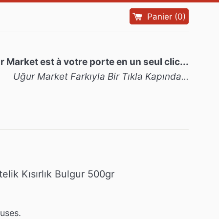
Panier
(
0
)
 Market est à votre porte en un seul clic...
Uğur Market Farkıyla Bir Tıkla Kapında...
elik Kısırlık Bulgur 500gr
luses.