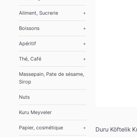
Aliment, Sucrerie
+
Boissons
+
Apéritif
+
Thé, Café
+
Massepain, Pate de sésame,
Sirop
Nuts
Kuru Meyveler
Papier, cosmétique
+
Duru Köftelik K