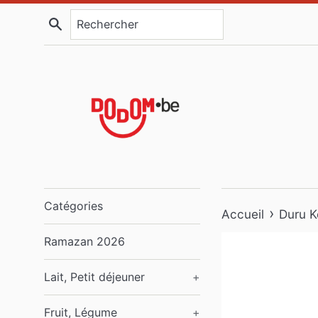
Passer
Recherche
au
contenu
Catégories
›
Accueil
Duru Kö
Ramazan 2026
Lait, Petit déjeuner
+
Fruit, Légume
+