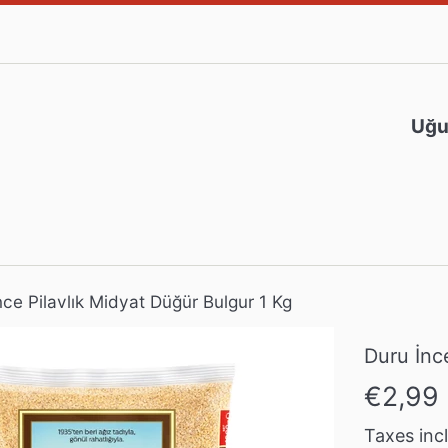
Uğur
nce Pilavlık Midyat Düğür Bulgur 1 Kg
Duru İnc
Prix
€2,99
régulier
Taxes inc