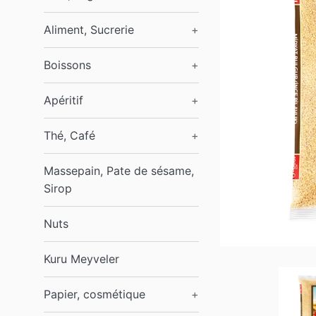
Aliment, Sucrerie
+
Boissons
+
Apéritif
+
Thé, Café
+
Massepain, Pate de sésame,
Sirop
Nuts
Kuru Meyveler
Papier, cosmétique
+