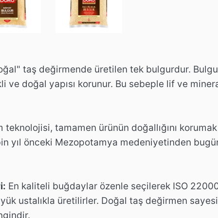
oğal" taş değirmende üretilen tek bulgurdur. Bulgur
li ve doğal yapısı korunur. Bu sebeple lif ve mine
ulgur
 teknolojisi, tamamen ürünün doğallığını korumak a
 bin yıl önceki Mezopotamya medeniyetinden bugü
i:
En kaliteli buğdaylar özenle seçilerek ISO 22000
yük ustalıkla üretilirler. Doğal taş değirmen sayesin
gindir.