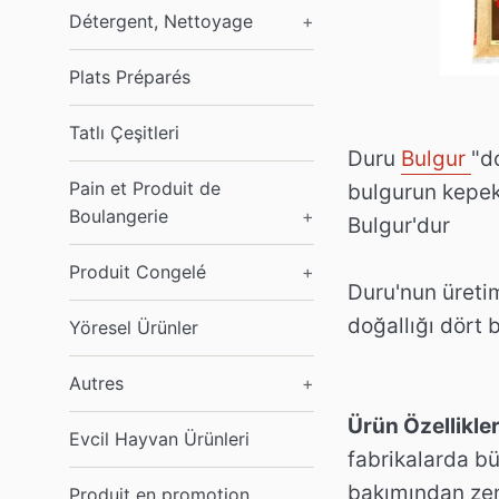
Détergent, Nettoyage
+
Plats Préparés
Tatlı Çeşitleri
Duru
Bulgur
"d
Pain et Produit de
bulgurun kepek
Boulangerie
+
B
Produit Congelé
+
Duru'nun üretim
doğallığı dört
Yöresel Ürünler
Autres
+
Ürün Özellikler
Evcil Hayvan Ürünleri
fabrikalarda bü
bakımından zen
Produit en promotion