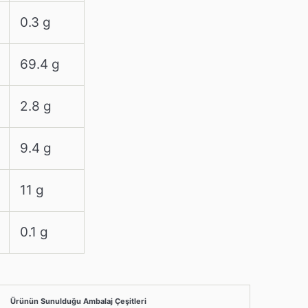
0.3 g
69.4 g
2.8 g
9.4 g
11 g
0.1 g
Ürünün Sunulduğu Ambalaj Çeşitleri