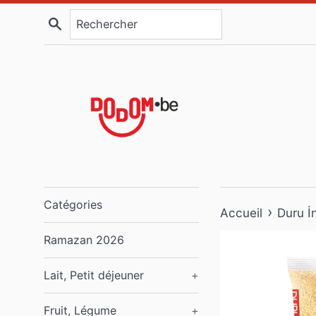
Passer
Recherche
au
contenu
Catégories
›
Accueil
Duru İ
Ramazan 2026
Lait, Petit déjeuner
+
Fruit, Légume
+