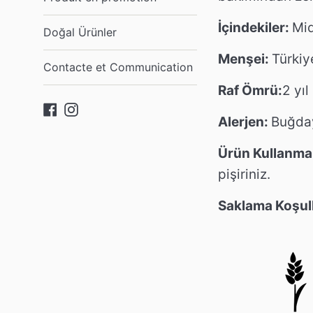
İçindekiler:
Mid
Doğal Ürünler
Menşei:
Türkiy
Contacte et Communication
Raf Ömrü:
2 yıl
Facebook
Instagram
Alerjen:
Buğday
Ürün Kullanma 
pişiriniz.
Saklama Koşull