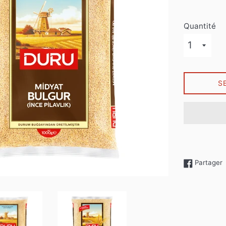
Quantité
S
P
Partager