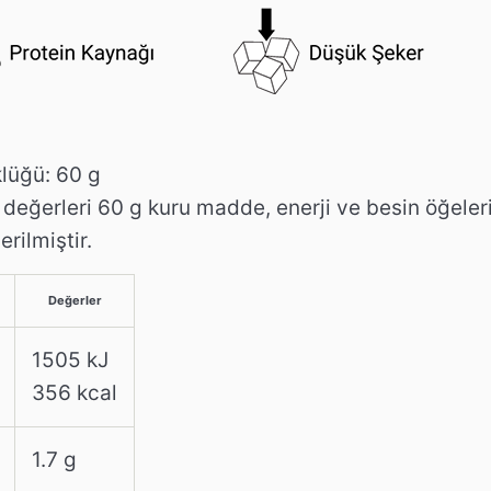
lüğü: 60 g
n değerleri 60 g kuru madde, enerji ve besin öğeleri
rilmiştir.
Değerler
1505 kJ
356 kcal
1.7 g