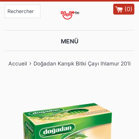
Passer
(
0
)
au
contenu
MENÜ
›
Accueil
Doğadan Karışık Bitki Çayı Ihlamur 20’li