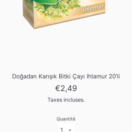
Doğadan Karışık Bitki Çayı Ihlamur 20’li
Prix
€2,49
régulier
Taxes incluses.
Quantité