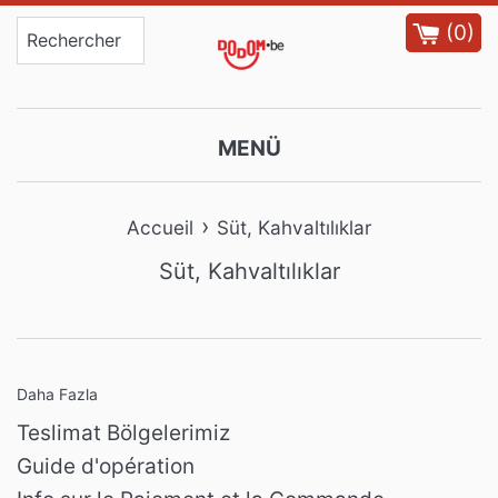
Passer
(
0
)
au
contenu
MENÜ
›
Accueil
Süt, Kahvaltılıklar
Süt, Kahvaltılıklar
Daha Fazla
Teslimat Bölgelerimiz
Guide d'opération