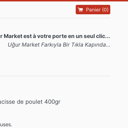
Panier
(
0
)
 Market est à votre porte en un seul clic...
Uğur Market Farkıyla Bir Tıkla Kapında...
cisse de poulet 400gr
luses.