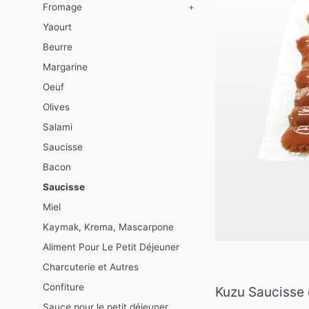
Fromage
+
Yaourt
Beurre
Margarine
Oeuf
Olives
Salami
Saucisse
Bacon
Saucisse
Miel
Kaymak, Krema, Mascarpone
Aliment Pour Le Petit Déjeuner
Charcuterie et Autres
Confiture
Kuzu Saucisse 
Sauce pour le petit déjeuner