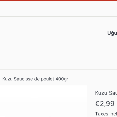
Uğur
›
Kuzu Saucisse de poulet 400gr
Kuzu Sau
Prix
€2,99
régulier
Taxes inc