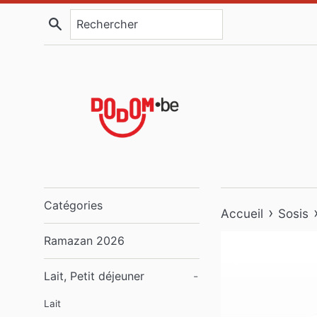
Passer
Recherche
au
contenu
Catégories
›
Accueil
Sosis
Ramazan 2026
Lait, Petit déjeuner
-
Lait