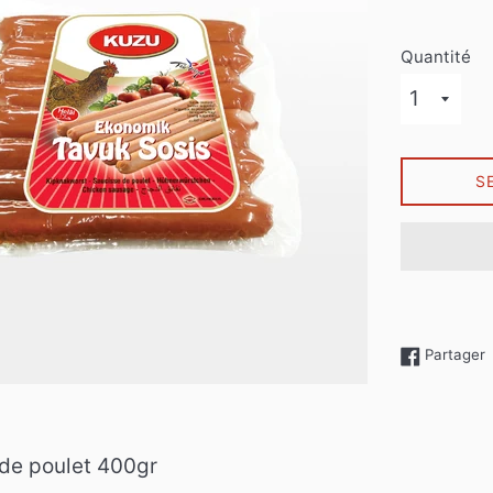
Quantité
S
P
Partager
de poulet 400gr