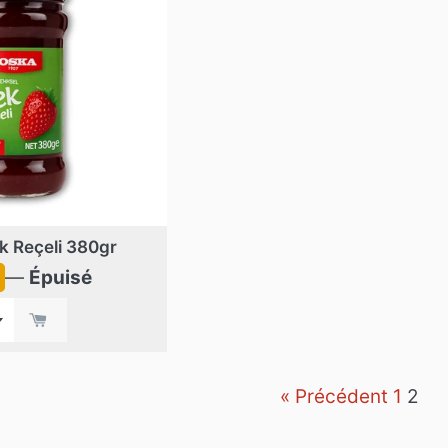
k Reçeli 380gr
9
—
Épuisé
er
« Précédent
1
2