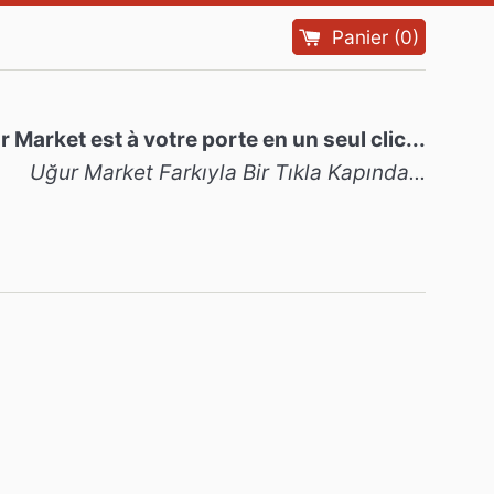
Panier
(
0
)
 Market est à votre porte en un seul clic...
Uğur Market Farkıyla Bir Tıkla Kapında...