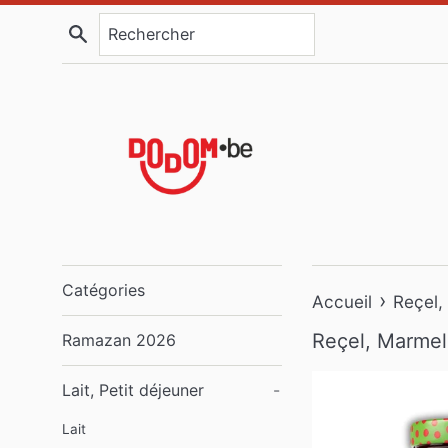
Passer
Recherche
au
contenu
Catégories
›
Accueil
Reçel,
Reçel, Marmel
Ramazan 2026
Lait, Petit déjeuner
-
Lait