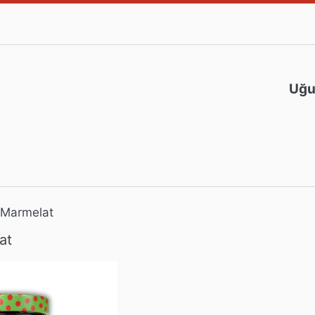
Uğur
 Marmelat
at