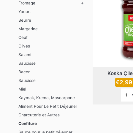
Fromage
+
Yaourt
Beurre
Margarine
Oeuf
Olives
Salami
Saucisse
Bacon
Koska Çile
Saucisse
Prix
€2,9
Miel
réguli
Kaymak, Krema, Mascarpone
Aliment Pour Le Petit Déjeuner
Charcuterie et Autres
Confiture
Sauce pour le petit déjeuner